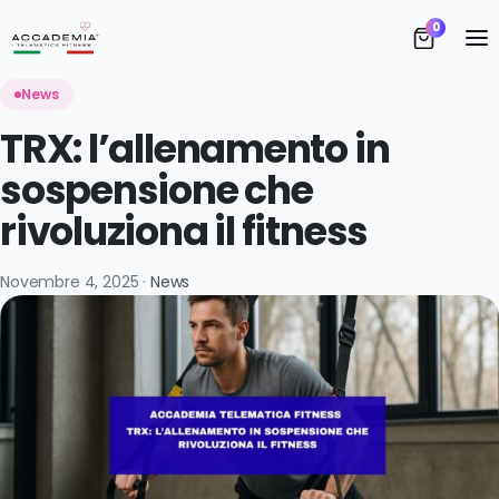
S
0
Vi
News
TRX: l’allenamento in
sospensione che
rivoluziona il fitness
A
Novembre 4, 2025 ·
News
D
I 
T