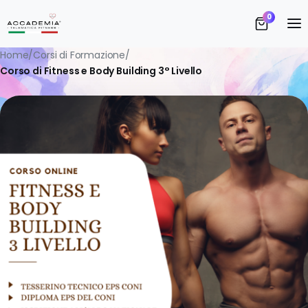
S
0
Vi
Home
/
Corsi di Formazione
/
Corso di Fitness e Body Building 3° Livello
A
D
I 
T