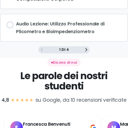
Audio Lezione: Utilizzo Professionale di
Plicometro e Bioimpedenziometro
1 DI 4
Dicono di noi
Le parole dei nostri
studenti
4,8
★★★★★
su Google, da 10 recensioni verificate
Francesca Benvenuti
Mar
F
M