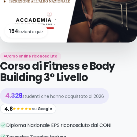
Do
P
154
lezioni e quiz
P
Corso online riconosciuto
Corso di Fitness e Body
Building 3° Livello
4.329
studenti che hanno acquistato al 2026
4,8
★★★★★
su
Google
Diploma Nazionale EPS riconosciuto dal CONI