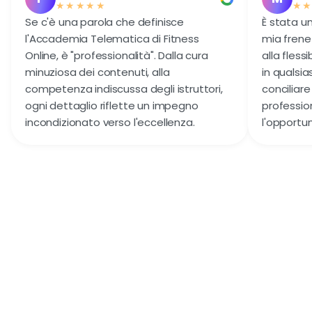
★★★★★
★
Se c'è una parola che definisce
È stata u
l'Accademia Telematica di Fitness
mia frene
Online, è "professionalità". Dalla cura
alla fless
minuziosa dei contenuti, alla
in qualsi
competenza indiscussa degli istruttori,
conciliare
ogni dettaglio riflette un impegno
professio
incondizionato verso l'eccellenza.
l'opportun