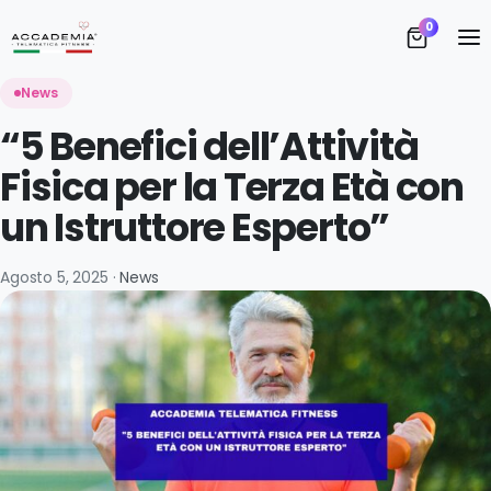
S
0
Vi
News
“5 Benefici dell’Attività
Fisica per la Terza Età con
un Istruttore Esperto”
A
Agosto 5, 2025 ·
News
D
I 
T