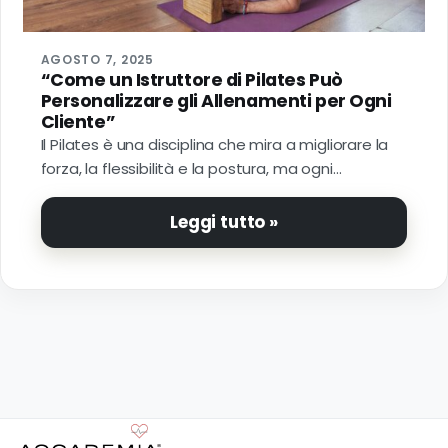
Do
P
AGOSTO 7, 2025
“Come un Istruttore di Pilates Può
Personalizzare gli Allenamenti per Ogni
P
Cliente”
Il Pilates è una disciplina che mira a migliorare la
forza, la flessibilità e la postura, ma ogni…
Leggi tutto »