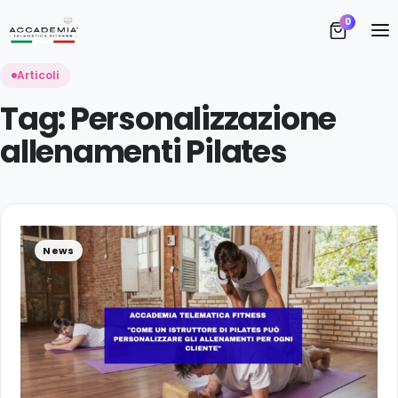
S
0
Vi
Articoli
Tag:
Personalizzazione
allenamenti Pilates
A
News
D
I 
T