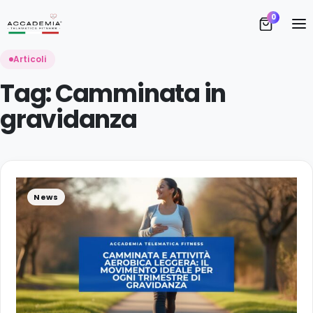
S
0
Vi
Articoli
Tag:
Camminata in
gravidanza
A
News
D
I 
T