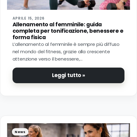
Do
P
APRILE 15, 2026
Allenamento al femminile: guida
completa per tonificazione, benessere e
P
forma fisica
L’allenamento al femminile è sempre più diffuso
nel mondo del fitness, grazie alla crescente
attenzione verso il benessere,…
Leggi tutto »
News