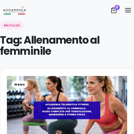
S
0
Vi
Articoli
Tag:
Allenamento al
femminile
A
News
D
I 
T